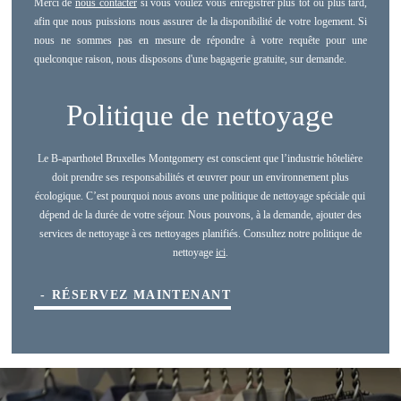
Merci de
nous contacter
si vous voulez vous enregistrer plus tôt ou plus tard,
afin que nous puissions nous assurer de la disponibilité de votre logement. Si
nous ne sommes pas en mesure de répondre à votre requête pour une
quelconque raison, nous disposons d'une bagagerie gratuite, sur demande.
*
Nom
:
Politique de nettoyage
*
Prénom
:
Le B-aparthotel Bruxelles Montgomery est conscient que l’industrie hôtelière
doit prendre ses responsabilités et œuvrer pour un environnement plus
écologique. C’est pourquoi nous avons une politique de nettoyage spéciale qui
dépend de la durée de votre séjour. Nous pouvons, à la demande, ajouter des
Téléphone :
services de nettoyage à ces nettoyages planifiés. Consultez notre politique de
B-aparthotel Montgomery >
nettoyage
ici
.
*
Email
:
APART'HOTELS
RÉSERVEZ MAINTENANT
B-aparthotel Bruxelles Ambiorix
*
Date d'arrivée
:
B-aparthotel Bruxelles Regent
B-aparthotel Bruxelles Grand Place
B-aparthotel Bruxelles Montgomery
*
Date de départ
:
B-aparthotel La Haye Kennedy