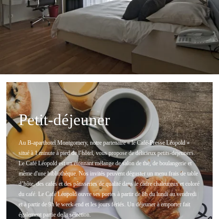
Petit-déjeuner
Au B-aparthotel Montgomery, notre partenaire « le Café-Presse Léopold »
situé à 1 minute à pied de l’hôtel, vous propose de délicieux petits-déjeuners.
Le Café Léopold est un étonnant mélange de salon de thé, de boulangerie et
même d'une bibliothèque. Nos invités peuvent déguster un menu frais de table
d’hôte, des cafés et des pâtisseries de qualité dans le cadre chaleureux et coloré
du café. Le Café Léopold ouvre ses portes à partir de 8h du lundi au vendredi
et à partir de 9h le week-end et les jours fériés. Un déjeuner à emporter fait
également partie de la sélection.