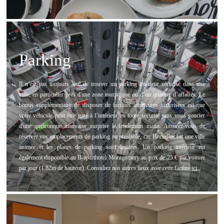
Parking
Il n’est pas toujours aisé de trouver un parking intérieur sécurisé dans une
ville, en particulier près d'une zone touristique ou d’un quartier d’affaires. Le
bonus supplémentaire de disposer de facilités intérieures sécurisées est que
votre véhicule peut être garé à l’intérieur en toute sécurité sans vous soucier
d'une quelconque mauvaise surprise le lendemain matin. Assurez-vous de
réserver vos emplacements de parking au préalable, car Bruxelles est une ville
animée et les places de parking sont limitées. Un parking intérieur est
également disponible au B-aparthotel Montgomery au prix de 25 € par voiture
par jour (1.82m de hauteur). Consultez nos autres lieux avec cette facilité
ici
.