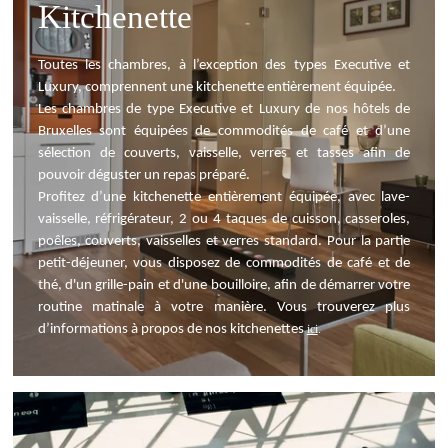
Kitchenette
Toutes les chambres, à l’exception des types Executive et
Luxury, comprennent une kitchenette entièrement équipée.
Les chambres de type Executive et Luxury de nos hôtels de
Bruxelles sont équipées de commodités de café et d’une
sélection de couverts, vaisselle, verres et tasses afin de
pouvoir déguster un repas préparé.
Profitez d’une kitchenette entièrement équipée, avec lave-
vaisselle, réfrigérateur, 2 ou 4 taques de cuisson, casseroles,
poêles, couverts, vaisselles et verres standard. Pour la partie
petit-déjeuner, vous disposez de commodités de café et de
thé, d'un grille-pain et d'une bouilloire, afin de démarrer votre
routine matinale à votre manière. Vous trouverez plus
d’informations à propos de n
os kitchenettes
ici
.