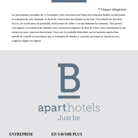
*
Champs obligatoires
Les informations recueillies sur ce formulaire, vous concernant font l'objet d'un traitement destiné exclusivement
au traitement de votre demande. la durée de conservation des données est de 3ans. Vous bénéficiez d'un droit
d'accès, de rectification, de portabilité, d'effacement de celles-ci ou une limitation du traitement. Vous pouvez
vous opposer au traitement des données vous concernant et disposez du droit de retirer votre consentement à tout
moment en nous contactant directement. Vous avez la possibilité d'introduire une réclamation auprès d'une
autorité de contrôle si vous estimez que ce traitement de données à caractère personnel ne répond pas aux
exigences légales en vigueur.
ENTREPRISE
EN SAVOIR PLUS