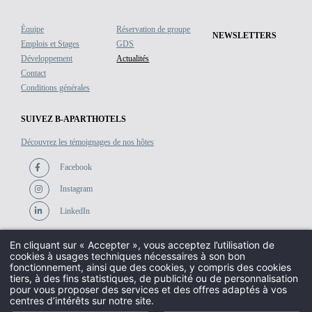
É
q
uipe
Réservation de groupe
NEWSLETTERS
Emplois et Stages
GDS
Développement
Actualités
Contact
Conditions générales
SUIVEZ B-APARTHOTELS
Découvrez les témoignages de nos hôtes
Facebook
Instagram
LinkedIn
En cliquant sur « Accepter », vous acceptez l’utilisation de
cookies à usages techniques nécessaires à son bon
fonctionnement, ainsi que des cookies, y compris des cookies
© 2020. B-APARTHOTELS. TOUS DROITS RÉSERVÉS.
COOKIES
.
HAPI
tiers, à des fins statistiques, de publicité ou de personnalisation
POWERED BY
MMCRÉATION
.
pour vous proposer des services et des offres adaptés à vos
centres d’intérêts sur notre site.