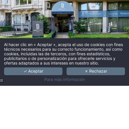
Al hacer clic en « Aceptar », acepta el uso de cookies con fines
técnicos necesarios para su correcto funcionamiento, así como
cookies, incluidas las de terceros, con fines estadísticos,
publicitarios o de personalización para ofrecerle servicios y
Bienvenido a
ofertas adaptados a sus intereses en nuestro sitio.
✓ Aceptar
✗ Rechazar
B-aparthotels
Para más información
B-aparthotel crea un ambiente casero tanto para huéspedes con largas estancias como
con cortas, proporcionando apartamentos espaciosos y cómodos, atendidos por
nuestro apasionado equipo. Tanto si se trata de un viaje de negocios o viaje en
familia, una escapada romántica o simplemente un momento mágico para usted
mismo, b-aparthotels le ofrece la libertad de ser lo que quiera - donde quiera.
Reserve nuestros acogedores y modernos apartamentos, en los que puede ser usted
mismo. No se preocupe por la etiqueta de hotel estricto. Disfrutará de una cantidad