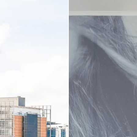
SERVICIOS
*
numero de personas
GALERÍA
OFERTAS
CONTACTO & ACCESSO
RESERVAR
ACEPTAR
*
Campos obligatorios