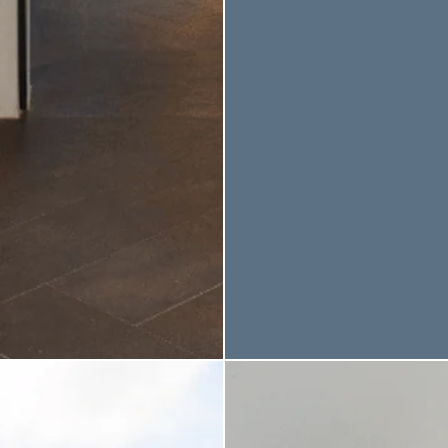
*
Nombre
:
*
Apellido
:
INICIO
Teléfono :
APART'HOTELS
B-aparthotel Bruselas Ambiorix
*
Correo electrónico
:
B-aparthotel Bruselas Regent
B-aparthotel Bruselas Grand Place
B-aparthotel Bruselas Montgomery
*
Fecha de llegada
:
B-aparthotel La Haya Kennedy
SOBRE NOSOTROS
*
Fecha de salida
:
HISTORIA
MISIÓN Y VISIÓN
*
elección de apartamento
EQUIPO