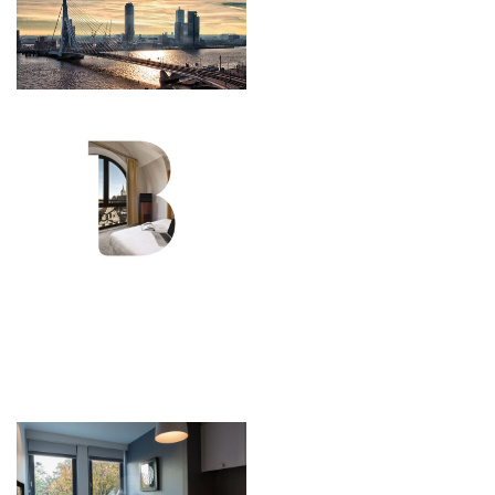
*
Naam
:
*
Voornaam
:
B-aparthotel Kennedy >
Telefoon :
APART'HOTELS
*
E-mail
:
B-aparthotel Brussel Ambiorix
B-aparthotel Brussel Regent
B-aparthotel Brussel Grand Place
*
Aankomst datum
: