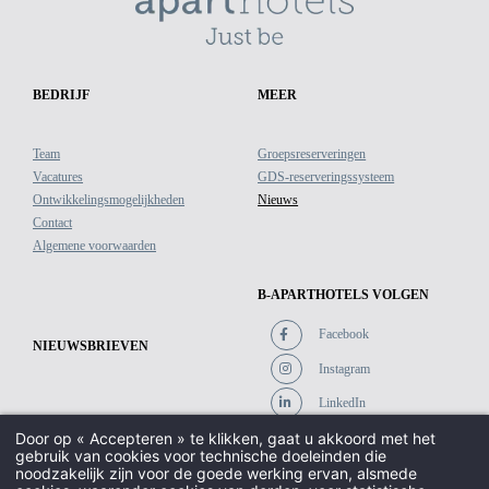
BEDRIJF
MEER
Team
Groepsreserveringen
Vacatures
GDS-reserveringssysteem
Ontwikkelingsmogelijkheden
Nieuws
Contact
Algemene voorwaarden
B-APARTHOTELS VOLGEN
Facebook
NIEUWSBRIEVEN
Instagram
LinkedIn
Door op « Accepteren » te klikken, gaat u akkoord met het
gebruik van cookies voor technische doeleinden die
noodzakelijk zijn voor de goede werking ervan, alsmede