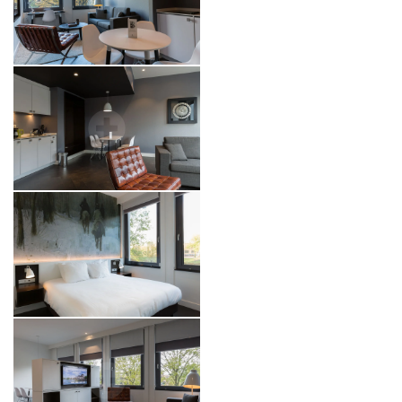
B-aparthotel Brussel Montgomery
B-aparthotel Den Haag Kennedy
*
Vertrek datum
:
HOME
LOCATIES
*
keuze van vestiging
KAMERS
*
DIENSTEN
aantal mensen
FOTOGALERIJ
BOEK NU
HERZICHTEN
VALIDEER
*
Verplichte velden