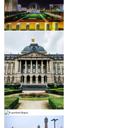
*
Naam
: