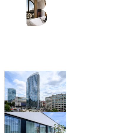
FOTOGALERIJ
BOEK NU
HERZICHTEN
VALIDEER
*
Verplichte velden