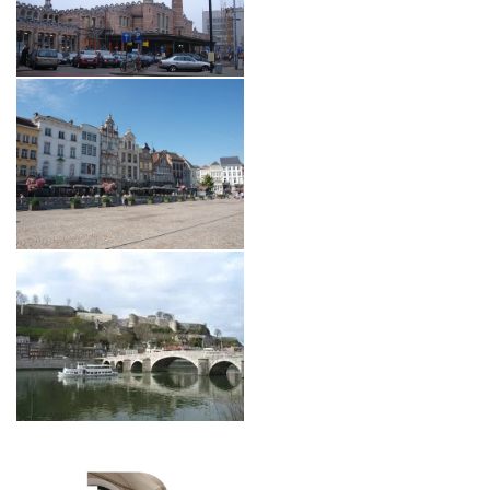
*
Voornaam
:
B-aparthotel Regent >
Telefoon :
APART'HOTELS
*
E-mail
:
B-aparthotel Brussel Ambiorix
B-aparthotel Brussel Regent
B-aparthotel Brussel Grand Place
*
Aankomst datum
:
B-aparthotel Brussel Montgomery
B-aparthotel Den Haag Kennedy
*
Vertrek datum
:
HOME
LOCATIES
*
keuze van vestiging
KAMERS
*
DIENSTEN
aantal mensen